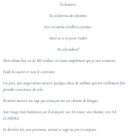
Ta lumière,
Tu éclaireras des chemins.
Etre toi-même éveillera certains.
Ainsi tu es ici pour t'aider
Et cela aidera"
Mon ultime but e
st de ME réaliser, e
n étant simplement q
ui je suis vraiment.
J'aide les autres e
t non le contraire.
Un jour, m
es anges m'ont montré quelque chose de sublime q
ui m'a réellement fait
prendre conscience de cela.
Ils m'ont montré un sage qui avançait s
ur un chemin de bougies.
Son visage était lumineux c
ar il avançait, sur SA route, son chemin, vers SA
LUMIERE.
Et derrière lui, u
ne personne, suivait ce sage a
u pas si confiant.