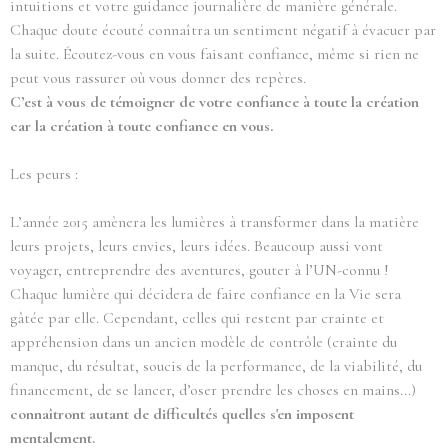
intuitions et votre guidance journalière de manière générale.
Chaque doute écouté connaîtra un sentiment négatif à évacuer par
la suite. Écoutez-vous en vous faisant confiance, même si rien ne
peut vous rassurer où vous donner des repères.
C’est à vous de témoigner de votre confiance à toute la création
car la création à toute confiance en vous.
Les peurs :
L’année 2015 amènera les lumières à transformer dans la matière
leurs projets, leurs envies, leurs idées. Beaucoup aussi vont
voyager, entreprendre des aventures, gouter à l’UN-connu !
Chaque lumière qui décidera de faire confiance en la Vie sera
gâtée par elle. Cependant, celles qui restent par crainte et
appréhension dans un ancien modèle de contrôle (crainte du
manque, du résultat, soucis de la performance, de la viabilité, du
financement, de se lancer, d’oser prendre les choses en mains...)
connaîtront autant de difficultés quelles s'en imposent
mentalement.