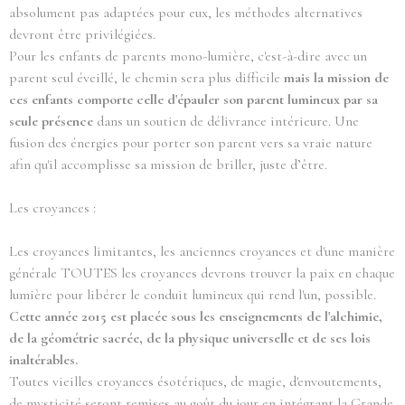
absolument pas adaptées pour eux, les méthodes alternatives
devront être privilégiées.
Pour les enfants de parents mono-lumière, c'est-à-dire avec un
parent seul éveillé, le chemin sera plus difficile
mais la mission de
ces enfants comporte celle d'épauler son parent lumineux par sa
seule présence
dans un soutien de délivrance intérieure. Une
fusion des énergies pour porter son parent vers sa vraie nature
afin qu'il accomplisse sa mission de briller, juste d’être.
Les croyances :
Les croyances limitantes, les anciennes croyances et d'une manière
générale TOUTES les croyances devrons trouver la paix en chaque
lumière pour libérer le conduit lumineux qui rend l'un, possible.
Cette année 2015 est placée sous les enseignements de l'alchimie,
de la géométrie sacrée, de la physique universelle et de ses lois
inaltérables.
Toutes vieilles croyances ésotériques, de magie, d'envoutements,
de mysticité seront remises au goût du jour en intégrant la Grande