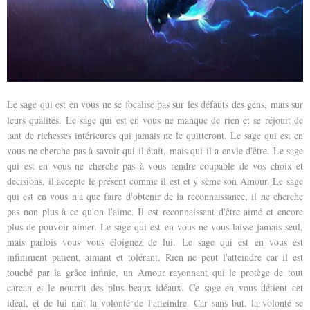
Le sage qui est en vous ne se focalise pas sur les défauts des gens, mais sur
leurs qualités. Le sage qui est en vous ne manque de rien et se réjouit de
tant de richesses intérieures qui jamais ne le quitteront. Le sage qui est en
vous ne cherche pas à savoir qui il était, mais qui il a envie d'être. Le sage
qui est en vous ne cherche pas à vous rendre coupable de vos choix et
décisions, il accepte le présent comme il est et y sème son Amour. Le sage
qui est en vous n'a que fai
re d'obtenir de la reconnaissance, il ne cherche
pas non plus à ce qu'on l'aime. Il est reconnaissant d'être aimé et encore
plus de pouvoir aimer. Le sage qui est en vous ne vous laisse jamais seul,
mais parfois vous vous éloignez de lui. Le sage qui est en vous est
infiniment patient, aimant et tolérant. Rien ne peut l'atteindre car il est
touché par la grâce infinie, un Amour rayonnant qui le protège de tout
carcan et le nourrit des plus beaux idéaux. Ce sage en vous détient cet
idéal, et de lui naît la volonté de l'atteindre. Car sans but, la volonté se