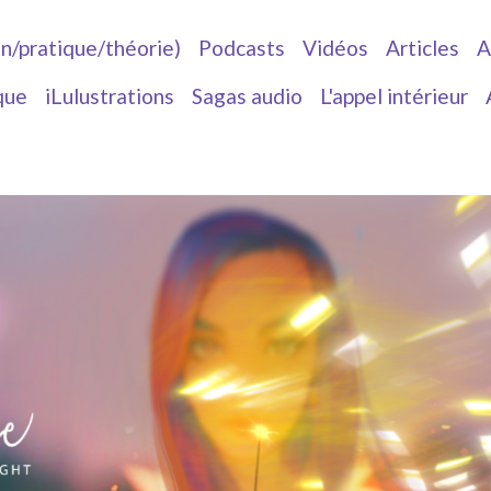
in/pratique/théorie)
Podcasts
Vidéos
Articles
A
que
iLulustrations
Sagas audio
L'appel intérieur