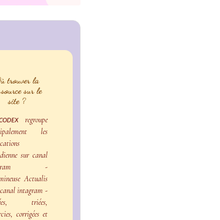
ù trouver la
ssource sur le
site ?
regroupe
CODEX
cipalement les
cations
idienne sur canal
legram -
mineuse Actualis
 canal intagram -
gées, triées,
rcies, corrigées et