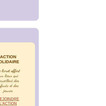
ACTION
OLIDAIRE
 livret offert
ux lieux qui
ccueillent
des
nfants et des
jeunes
EJOINDRE
L'ACTION