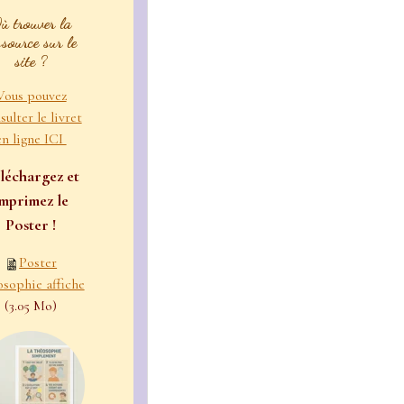
ù trouver la
ssource sur le
site ?
Vous pouvez
sulter le livret
en ligne ICI
léchargez et
imprimez le
Poster !
Poster
osophie affiche
(3.05 Mo)