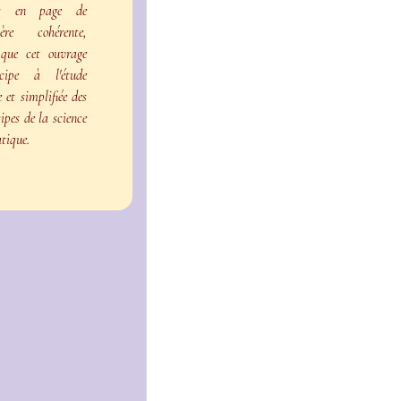
es en page de
ère cohérente,
 que cet ouvrage
icipe à l'étude
e et simplifiée des
ipes de la science
atique.