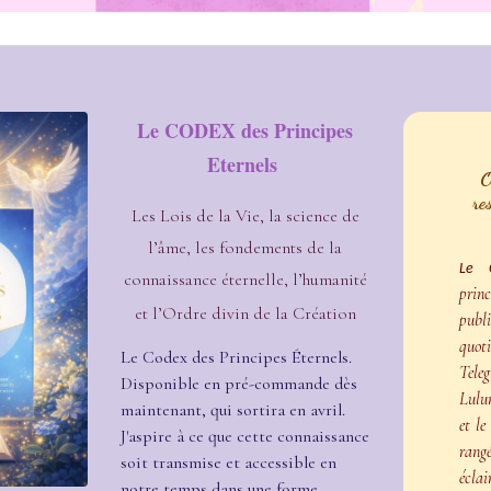
Le CODEX des Principes
Eternels
O
re
Les Lois de la Vie, la science de
l’âme, les fondements de la
Le 
connaissance éternelle, l’humanité
prin
et l’Ordre divin de la Création
publi
quot
Le Codex des Principes Éternels.
Te
Disponible en pré-commande dès
Lulu
maintenant, qui sortira en avril.
et le
J'aspire à ce que cette connaissance
ran
soit transmise et accessible en
éclai
notre temps dans une forme