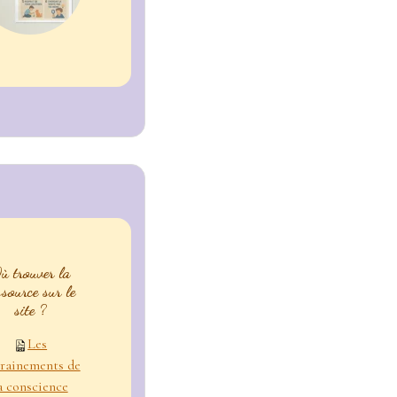
ù trouver la
ssource sur le
site ?
Les
rainements de
a conscience