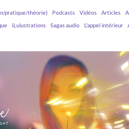
in/pratique/théorie)
Podcasts
Vidéos
Articles
A
que
iLulustrations
Sagas audio
L'appel intérieur