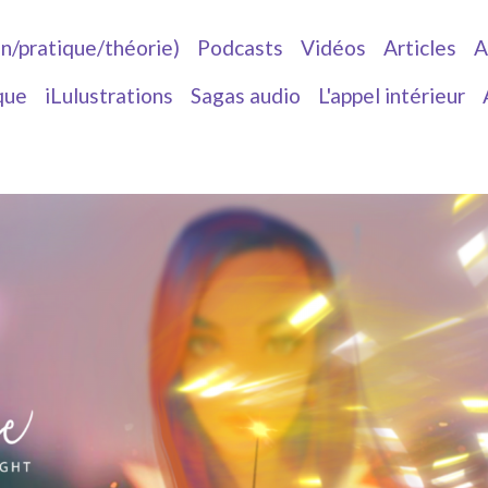
in/pratique/théorie)
Podcasts
Vidéos
Articles
A
que
iLulustrations
Sagas audio
L'appel intérieur