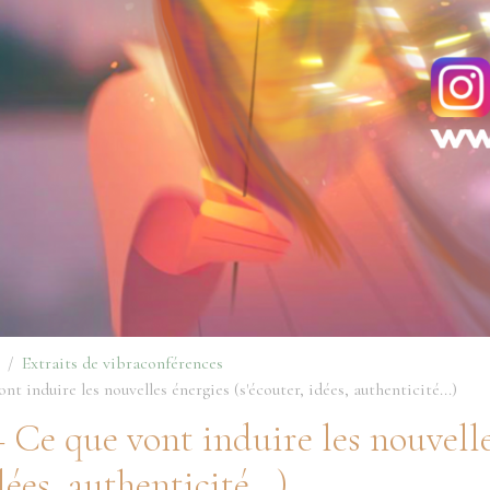
Extraits de vibraconférences
nt induire les nouvelles énergies (s'écouter, idées, authenticité...)
+ Ce que vont induire les nouvell
dées, authenticité...)