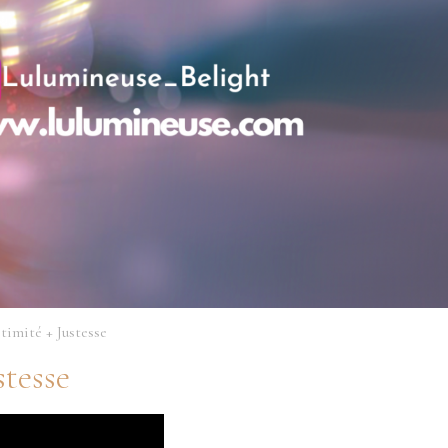
timité + Justesse
stesse